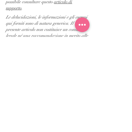
possibile consultare questo
articolo di
supporto
.
Le delucidazioni, le informazioni e gli esempi
qui forniti sono di natura generica. Il
presente articolo non costituisce un consulto
legale né una raccomandazione in merito alle
azioni che l’utente è tenuto a intraprendere.
Per ricevere informazioni complete e
assistenza nella creazione della propria
informativa sulla privacy si consiglia di
richiedere una consulenza legale.
Condizioni generali
Informativa sui cookie
Informativa sulla
privacy